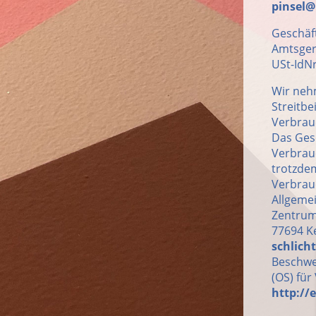
pinsel
Geschäf
Amtsger
USt-IdNr
Wir neh
Streitbe
Verbrauc
Das Gese
Verbrauc
trotzdem
Verbrauc
Allgeme
Zentrums
77694 Ke
schlich
Beschwe
(OS) für
http://