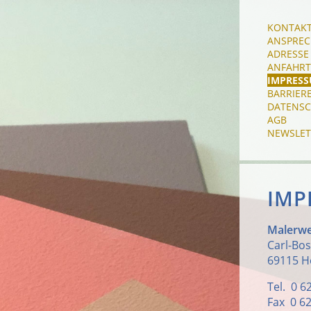
KONTAK
ANSPREC
ADRESSE
ANFAHRT
IMPRES
BARRIERE
DATENSC
AGB
NEWSLET
IMP
Malerwe
Carl-Bos
69115 H
Tel. 0 6
Fax 0 62