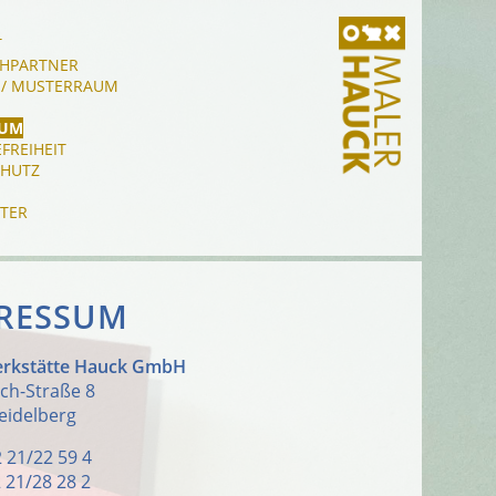
T
HPARTNER
 / MUSTERRAUM
SUM
FREIHEIT
HUTZ
TER
RESSUM
rkstätte Hauck GmbH
ch-Straße 8
eidelberg
2 21/22 59 4
 21/28 28 2