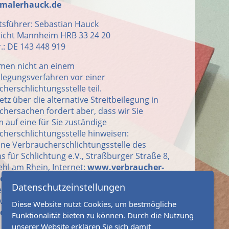
@malerhauck.de
tsführer: Sebastian Hauck
icht Mannheim HRB 33 24 20
.: DE 143 448 919
men nicht an einem
ilegungsverfahren vor einer
herschlichtungsstelle teil.
tz über die alternative Streitbeilegung in
hersachen fordert aber, dass wir Sie
 auf eine für Sie zuständige
herschlichtungsstelle hinweisen:
ine Verbraucherschlichtungsstelle des
 für Schlichtung e.V., Straßburger Straße 8,
hl am Rhein, Internet:
www.verbraucher-
ter.de
Datenschutzeinstellungen
rdeverfahren via Online-Streitbeilegung
 Verbraucher:
Diese Website nutzt Cookies, um bestmögliche
ec.europa.eu/consumers/odr/
Funktionalität bieten zu können. Durch die Nutzung
unserer Website erklären Sie sich damit